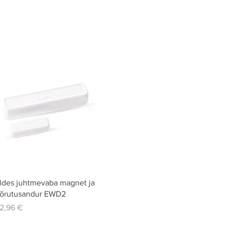
Quick View
ldes juhtmevaba magnet ja
õrutusandur EWD2
rice
2,96 €