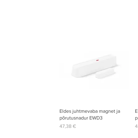
Quick View
Eldes juhtmevaba magnet ja
E
põrutusnadur EWD3
p
Price
P
47,38 €
4