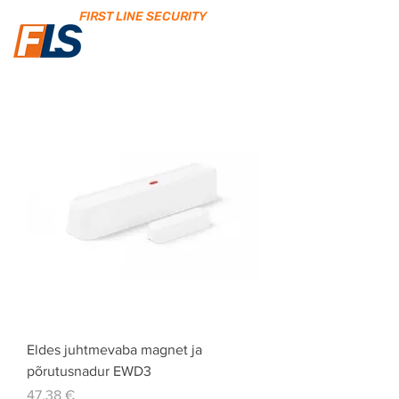
FIRST LINE SECURITY
Eldes juhtmevaba magnet ja
põrutusnadur EWD3
Price
47,38 €