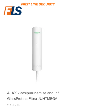
FIRST LINE SECURITY
AJAX klaasipurunemise andur /
GlassProtect Fibra JUHTMEGA
Price
57,22 €