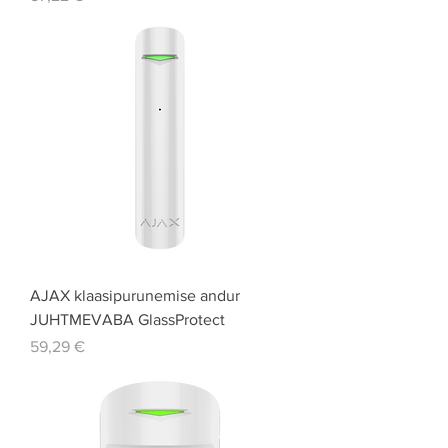
AJAX klaasipurunemise andur
JUHTMEVABA GlassProtect
Price
59,29 €