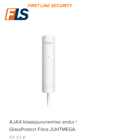
FIRST LINE SECURITY
AJAX klaasipurunemise andur /
GlassProtect Fibra JUHTMEGA
Price
57,22 €