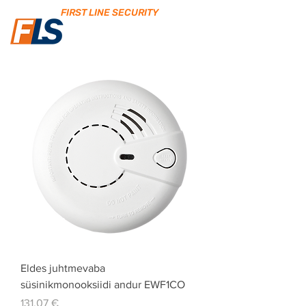
FIRST LINE SECURITY
Eldes juhtmevaba
süsinikmonooksiidi andur EWF1CO
Price
131,07 €