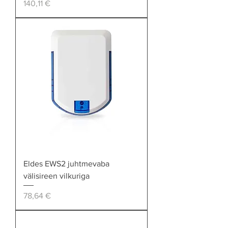
Price
140,11 €
Eldes EWS2 juhtmevaba
välisireen vilkuriga
Price
78,64 €