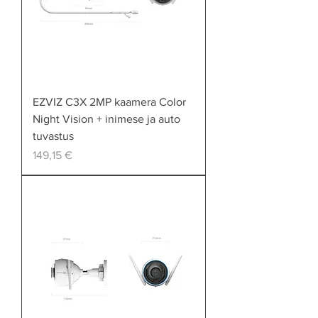
EZVIZ C3X 2MP kaamera Color
Night Vision + inimese ja auto
tuvastus
Price
149,15 €