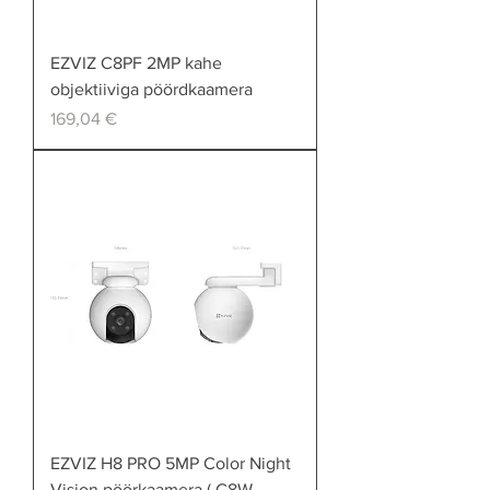
EZVIZ C8PF 2MP kahe
objektiiviga pöördkaamera
Price
169,04 €
EZVIZ H8 PRO 5MP Color Night
Vision pöörkaamera ( C8W