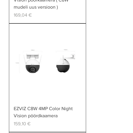
mudeli uus versioon )
Price
169,04 €
EZVIZ C8W 4MP Color Night
Vision pöördkaamera
Price
159,10 €