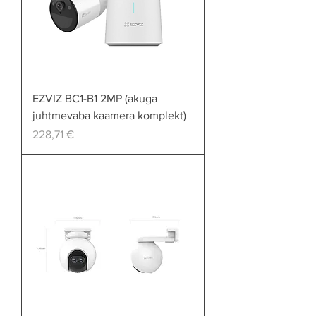
EZVIZ BC1-B1 2MP (akuga
juhtmevaba kaamera komplekt)
Price
228,71 €