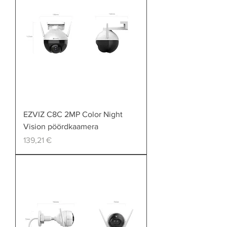
EZVIZ C8C 2MP Color Night
Vision pöördkaamera
Price
139,21 €