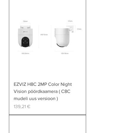
EZVIZ H8C 2MP Color Night
Vision pöördkaamera ( C8C
mudeli uus versioon )
Price
139,21 €