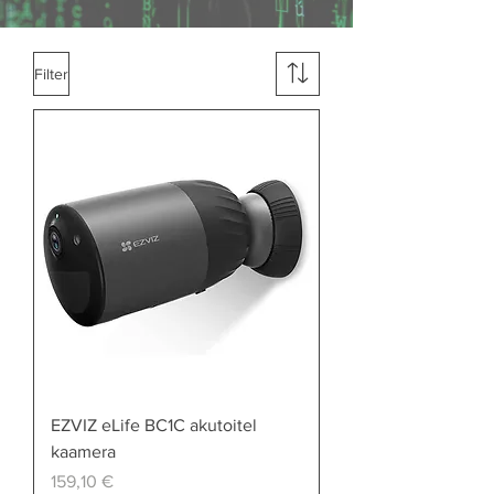
Filter
EZVIZ eLife BC1C akutoitel
kaamera
Price
159,10 €