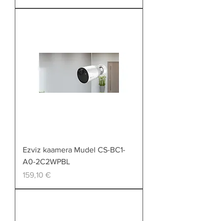
Ezviz kaamera Mudel CS-BC1-
A0-2C2WPBL
Price
159,10 €