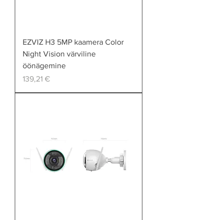
EZVIZ H3 5MP kaamera Color
Night Vision värviline
öönägemine
Price
139,21 €