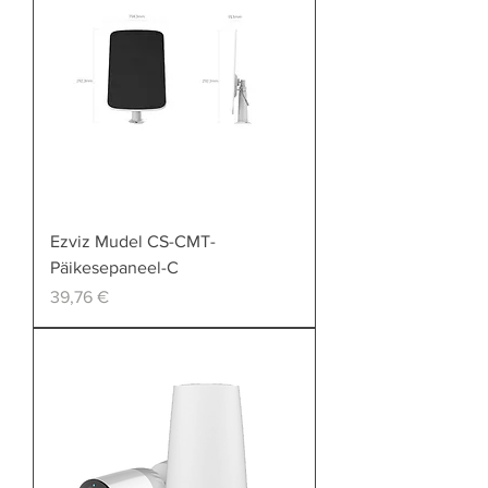
Ezviz Mudel CS-CMT-
Päikesepaneel-C
Price
39,76 €