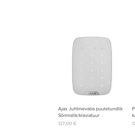
Quick View
Ajax Juhtmevaba puutetundlik
P
Sõrmistik/klaviatuur
k
Price
P
127,00 €
1