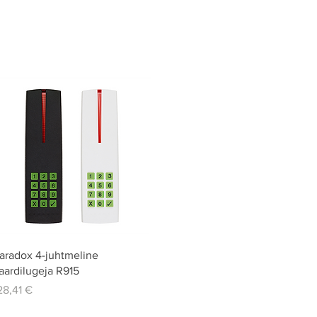
Quick View
aradox 4-juhtmeline
aardilugeja R915
rice
28,41 €