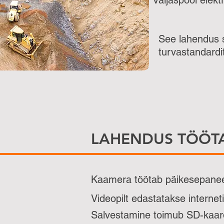
Väljaspool elek
See lahendus sob
turvastandardit
LAHENDUS TÖÖT
Kaamera töötab päikesepaneel
Videopilt edastatakse interne
Salvestamine toimub SD-kaard