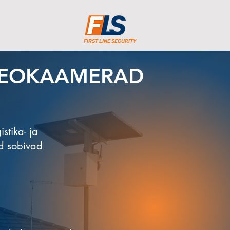
FIRST LINE SECURITY
IDEOKAAMERAD
stika- ja
ad sobivad