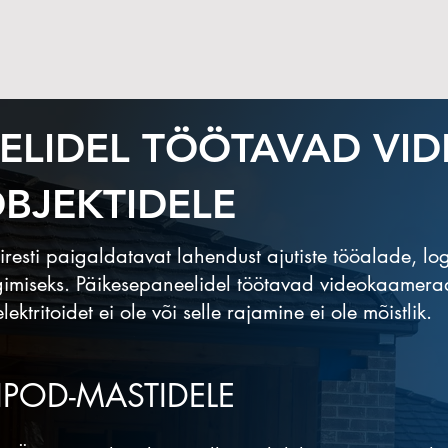
EELIDEL TÖÖTAVAD V
OBJEKTIDELE
esti paigaldatavat lahendust ajutiste tööalade, logi
älgimiseks. Päikesepaneelidel töötavad videokaamer
ektritoidet ei ole või selle rajamine ei ole mõistlik.
RIPOD-MASTIDELE