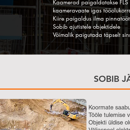
Kaamerad paigaldatakse FLS OÜ
kaameravaate igas tööolukorr
Kiire paigaldus ilma pinnatöö
Sobib ajutistele objektidele
Võimalik paigutada täpselt sin
SOBIB J
Koormate saabum
Tööle tulemise v
Objekti üldise o