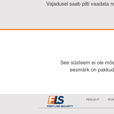
Vajadusel saab pilti vaadata r
See süsteem ei ole mõe
eesmärk on pakkuda
PEALEHT
KON
FIRST LINE SECURITY