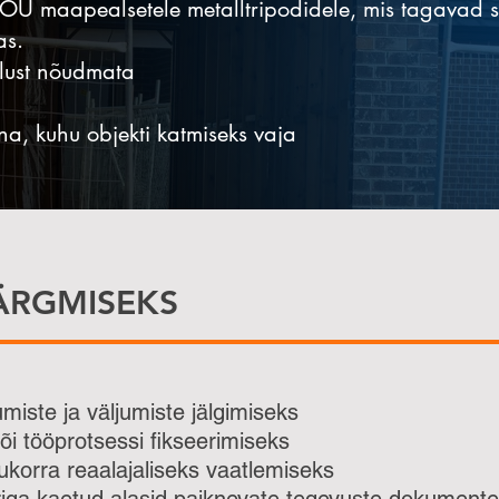
 maapealsetele metalltripodidele, mis tagavad sta
as.
tlust nõudmata
na, kuhu objekti katmiseks vaja
ÄRGMISEKS
iste ja väljumiste jälgimiseks
õi tööprotsessi fikseerimiseks
lukorra reaalajaliseks vaatlemiseks