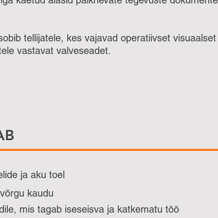
triga kaetud alasid paiknevate tegevuste dokument
ib tellijatele, kes vajavad operatiivset visuaalset
ele vastavat valveseadet.
AB
ide ja aku toel
tivõrgu kaudu
ile, mis tagab iseseisva ja katkematu töö