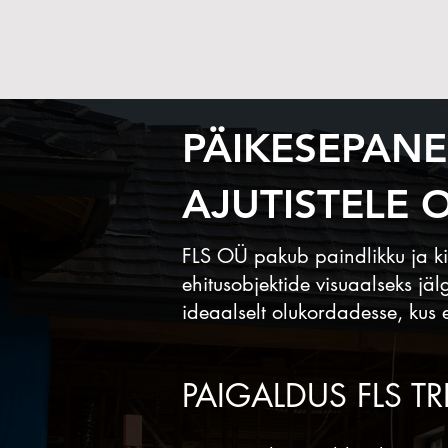
PÄIKESEPAN
AJUTISTELE 
FLS OÜ pakub paindlikku ja kiir
ehitusobjektide visuaalseks j
ideaalselt olukordadesse, kus el
PAIGALDUS FLS T