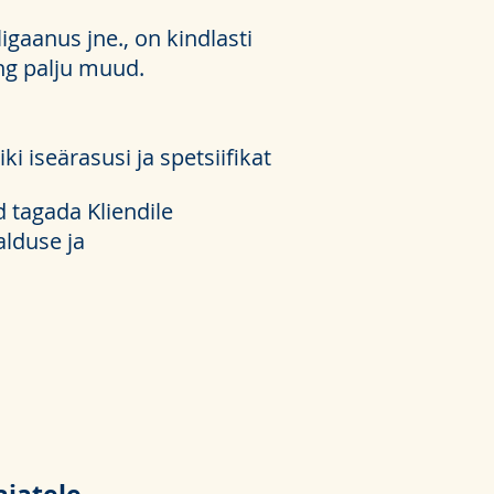
igaanus jne., on kindlasti
ing palju muud.
ki iseärasusi ja spetsiifikat
 tagada Kliendile
lduse ja