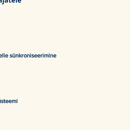
ajatele
elle sünkroniseerimine
süsteemi