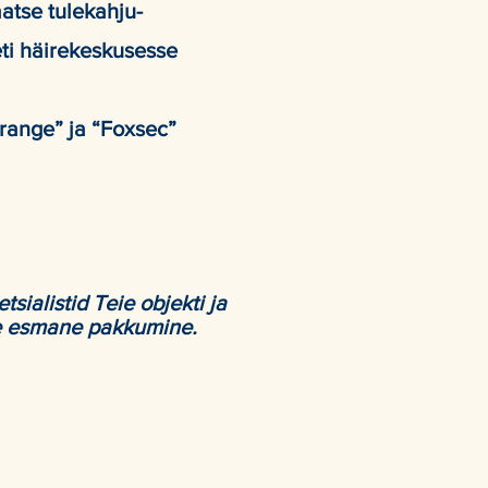
atse tulekahju-
ti häirekeskusesse
range” ja “Foxsec”
sialistid Teie objekti ja
le esmane pakkumine.