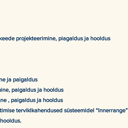
keede projekteerimine, piagaldus ja hooldus
ne ja paigaldus
ine, paigaldus ja hooldus
e , paigaldus ja hooldus
timise terviklkahendused süsteemidel “Innerrange”
a hooldus.