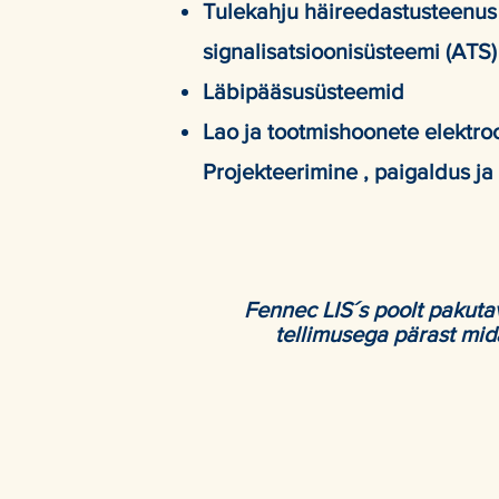
Tulekahju häireedastusteenus 
signalisatsioonisüsteemi (AT
Läbipääsusüsteemid
Lao ja tootmishoonete elektro
Projekteerimine , paigaldus j
Fennec LIS´s poolt pakutava
tellimusega pärast mid