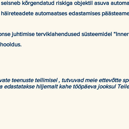
seisneb kõrgendatud riskiga objektil asuva automa
S) häireteadete automaatses edastamises päästeame
onse juhtimise terviklahendused süsteemidel “Inner
a hooldus.
te teenuste tellimisel , tutvuvad meie ettevõtte spet
a edastatakse hiljemalt kahe tööpäeva jooksul Tei