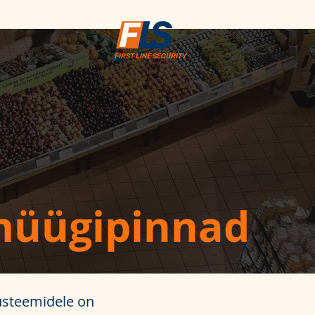
FIRST LINE SECURITY
a
müügipinnad
üsteemidele on