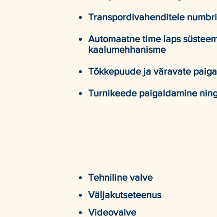
Transpordivahenditele numbri
Automaatne time laps süsteemi
kaalumehhanisme
Tõkkepuude ja väravate paiga
Turnikeede paigaldamine ning
Fennec LIS´s OÜ 
Tehniline valve
Väljakutseteenus
Videovalve