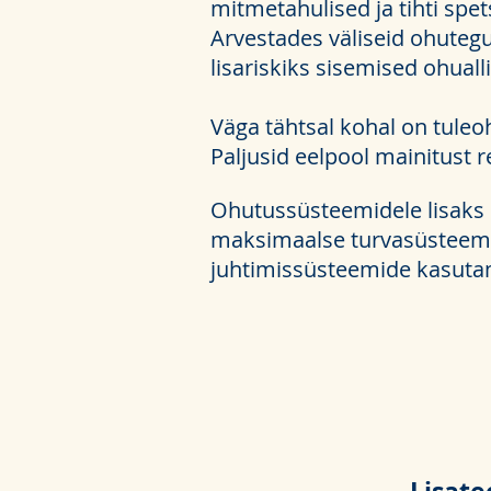
mitmetahulised ja tihti spets
Arvestades väliseid ohutegu
lisariskiks sisemised ohual
Väga tähtsal kohal on tuleo
Paljusid eelpool mainitust re
Ohutussüsteemidele lisaks 
maksimaalse turvasüsteemi
juhtimissüsteemide kasuta