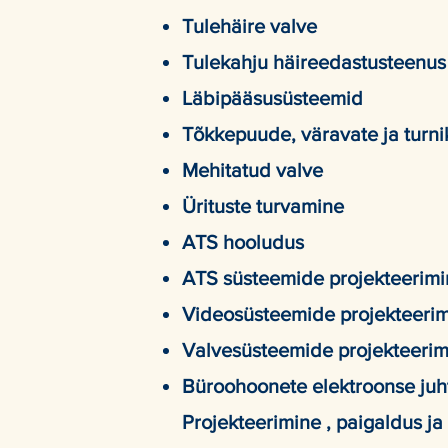
Tulehäire valve
Tulekahju häireedastusteenus
Läbipääsusüsteemid
Tõkkepuude, väravate ja turni
Mehitatud valve
Ürituste turvamine
ATS hooludus
ATS süsteemide projekteerimi
Videosüsteemide projekteerim
Valvesüsteemide projekteerimn
Büroohoonete elektroonse juh
Projekteerimine , paigaldus j