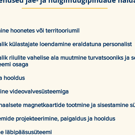
enused jae- ja hulgimüügipindade hald
ne hoonetes või territooriumil
ik külastajate loendamine eraldatuna personalist
k riiulite vahelise ala muutmine turvatsooniks ja s
teemi osaga
ja hooldus
mine videovalvesüsteemiga
aalsete magnetkaartide tootmine ja sisestamine 
emide projekteerimine, paigaldus ja hooldus
ne läbipääsusüteemi