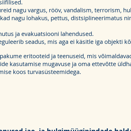
iifilised.
reid nagu vargus, rööv, vandalism, terrorism, hul
likad nagu lohakus, pettus, distsiplineerimatus n
hutus ja evakuatsiooni lahendused.
guleerib seadus, mis aga ei käsitle iga objekti kõi
pakume eritooteid ja teenuseid, mis võimaldavad
de kasutamise mugavuse ja oma ettevõtte üldha
mise koos turvasüsteemidega.