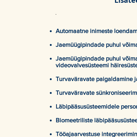
Lisate
Automaatne inimeste loendami
Jaemüügipindade puhul võimal
Jaemüügipindade puhul võimali
videovalvesüsteemi häiresüs
Turvaväravate paigaldamine 
Turvaväravate sünkroniseeri
Läbipääsusüsteemidele person
Biomeetriliste läbipääsusüste
Tööajaarvestuse integreerimi