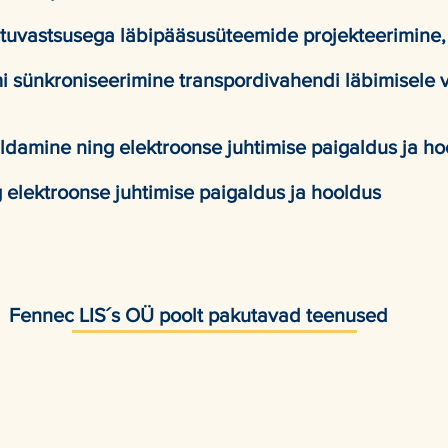
tuvastsusega läbipääsusüteemide projekteerimine,
 sünkroniseerimine transpordivahendi läbimisele v
ldamine ning elektroonse juhtimise paigaldus ja h
 elektroonse juhtimise paigaldus ja hooldus
poolt pakutavad teenused