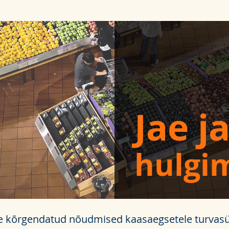
Jae j
hulgi
ete kõrgendatud nõudmised kaasaegsetele turvas