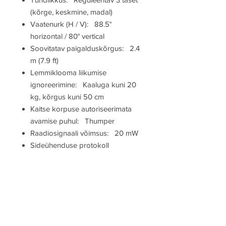
(kõrge, keskmine, madal)
Vaatenurk (H / V): 88.5°
horizontal / 80° vertical
Soovitatav paigalduskõrgus: 2.4
m (7.9 ft)
Lemmiklooma liikumise
ignoreerimine: Kaaluga kuni 20
kg, kõrgus kuni 50 cm
Kaitse korpuse autoriseerimata
avamise puhul: Thumper
Raadiosignaali võimsus: 20 mW
Sideühenduse protokoll
juhtpaneeliga: Jeweller (868 või
915 MHz olenevalt riigist)
Anduri ja juhtpaneel maksimaalne
kaugus: 2000 m (avatud ala)
Aku: CR123A patarei
Toide: 3 V