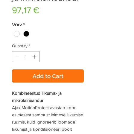
Price
97,17 €
Värv
*
Quantity
*
Add to Cart
Kombineeritud liikumis- ja
mikrolaineandur
Ajax MotionProtect avastab kohe
esimesest sammust inimese liikumise
ruumis, kuid ignoreerib loomade
liikumist ja konditsioneeri poolt