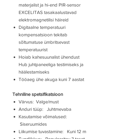
materjalist ja hi-end PIR-sensor
EXCELITAS tasakaalustavad
elektromagnetilisi häireid
Digitaalne temperatuuri
kompensatsioon tekitab
sõltumatuse ümbritsevast
temperatuurist
Hoiab kahesuunalist ühendust
Hub juhtpaneeliga testimiseks ja
häälestamiseks
Tööaeg ühe akuga kuni 7 aastat
Tehniline spetsifikatsioon
Värvus: Valge/must
Anduri tüüp: Juhtmevaba
Kasutamise võimalused:
Siseruumides
Liikumise tuvastamine: Kuni 12 m
Tundlikkus: Reguleeritav 3 taset