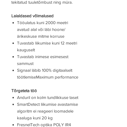
tekitatud tuuletõmbust ning müra.
Laialdased võimalused
Tööulatus kuni 2000 meetri
avatud alal või läbi hoone/
ärikeskuse mitme korruse
Tuvastab liikumise kuni 12 meetri
kauguselt
Tuvastab inimese esimesest
sammust
Signaal läbib 100% digitaalselt
töötlemiseMaximum performance
Tõrgeteta töö
Anduril on kolm tundlikkuse taset
SmartDetect liikumise avastamise
algoritm ei reageeri loomadele
kaaluga kuni 20 kg
FresnelTech optika POLY IR4