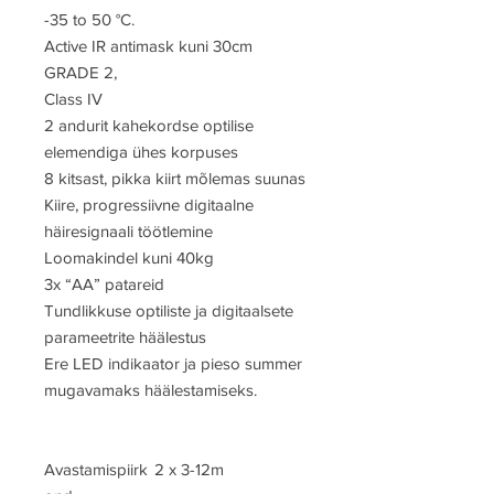
-35 to 50 °C.
Active IR antimask kuni 30cm
GRADE 2,
Class IV
2 andurit kahekordse optilise
elemendiga ühes korpuses
8 kitsast, pikka kiirt mõlemas suunas
Kiire, progressiivne digitaalne
häiresignaali töötlemine
Loomakindel kuni 40kg
3x “AA” patareid
Tundlikkuse optiliste ja digitaalsete
parameetrite häälestus
Ere LED indikaator ja pieso summer
mugavamaks häälestamiseks.
Avastamispiirk
2 x 3-12m