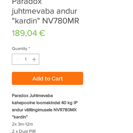
Paradox
juhtmevaba andur
"kardin" NV780MR
Price
189,04 €
Quantity
*
Add to Cart
Paradox Juhtmevaba
kahepoolne loomakindel 40 kg IP
andur välitingimusele NVR780MX
''kardin''
2x 3m-12m
2 x Dual PIR