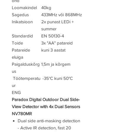
ond
Loomakindel
40kg
Sagedus
433MHz või 868MHz
Inikatsioon
2x punast LEDi +
summer
Standardid
EN 50130-4
Toide
3x "AA" patareid
Patareide
kuni 3 aastat
eluiga
Paigalduskõrg
1,5m ja kõrgem
us
Töötemperatu
-35°C kuni 50°C
ur
ENG
Paradox Digital Outdoor Dual Side-
View Detector with 4x Dual Sensors
NV780MR
Dual side anti-masking detection
- Active IR detection, fast 20