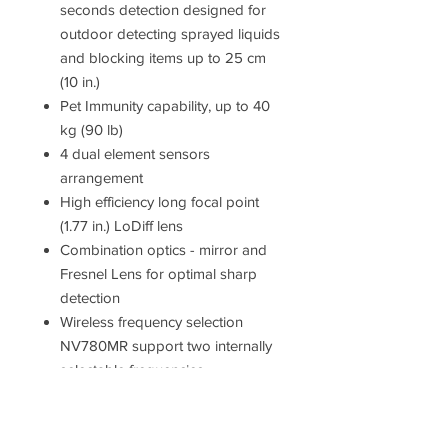
seconds detection designed for
outdoor detecting sprayed liquids
and blocking items up to 25 cm
(10 in.)
Pet Immunity capability, up to 40
kg (90 lb)
4 dual element sensors
arrangement
High efficiency long focal point
(1.77 in.) LoDiff lens
Combination optics - mirror and
Fresnel Lens for optimal sharp
detection
Wireless frequency selection
NV780MR support two internally
selectable frequencies
Single or Dual operation modes
Optical and digital range
adjustments