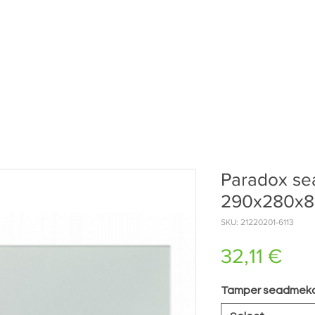
Paradox se
290x280x
SKU: 21220201-6113
Pri
32,11 €
Tamper seadmeka