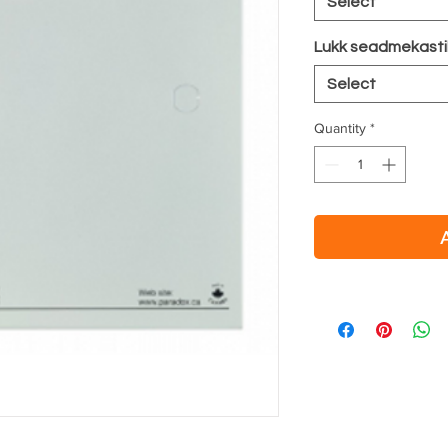
Select
Lukk seadmekasti
Select
Quantity
*