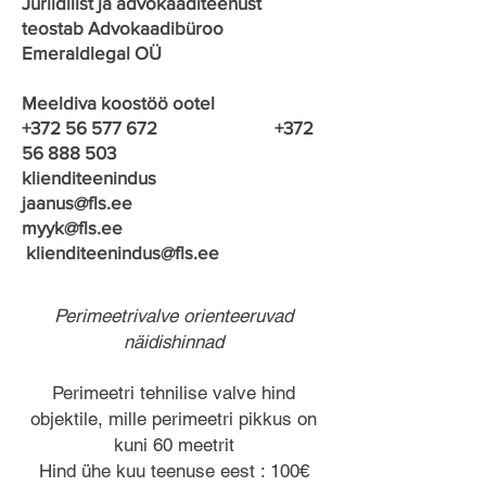
Juriidilist ja advokaaditeenust
teostab Advokaadibüroo
Emeraldlegal OÜ
Meeldiva koostöö ootel
+372 56 577 672 +372
56 888 503
klienditeenindus
jaanus@fls.ee
myyk@fls.ee
klienditeenindus@fls.ee
Perimeetrivalve orienteeruvad
näidishinnad
Perimeetri tehnilise valve hind
objektile, mille perimeetri pikkus on
kuni 60 meetrit
Hind ühe kuu teenuse eest : 100€