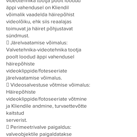
videotehnika tootja poolt loodud
äppi vahendusel on Kliendil
võimalik vaadelda häirepõhist
videolõiku, ehk siis reaalajas
toimuvat ja häiret põhjustavat
sündmust.
 Järelvaatamise võimalus:
Valvetehnika-videotehnika tootja
poolt loodud äppi vahendusel
häirepõhiste
videoklippide/foteseeriate
järelvaatamise võimalus.
 Videosalvestuse võtmise võimalus:
Häirepõhiste
videoklippide/fotoseeriate võtmine
ja Kliendile andmine, turvaettevõtte
kaitstud
serverist.
 Perimeetrivalve paigaldus:
valveobjektile paigaldatakse