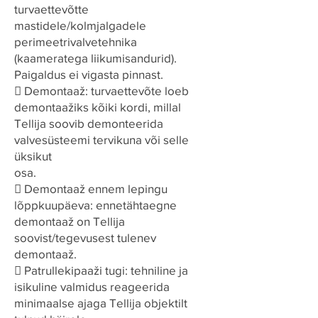
turvaettevõtte
mastidele/kolmjalgadele
perimeetrivalvetehnika
(kaameratega liikumisandurid).
Paigaldus ei vigasta pinnast.
 Demontaaž: turvaettevõte loeb
demontaažiks kõiki kordi, millal
Tellija soovib demonteerida
valvesüsteemi tervikuna või selle
üksikut
osa.
 Demontaaž ennem lepingu
lõppkuupäeva: ennetähtaegne
demontaaž on Tellija
soovist/tegevusest tulenev
demontaaž.
 Patrullekipaaži tugi: tehniline ja
isikuline valmidus reageerida
minimaalse ajaga Tellija objektilt