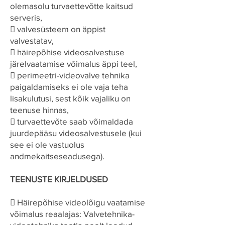
olemasolu turvaettevõtte kaitsud
serveris,
 valvesüsteem on äppist
valvestatav,
 häirepõhise videosalvestuse
järelvaatamise võimalus äppi teel,
 perimeetri-videovalve tehnika
paigaldamiseks ei ole vaja teha
lisakulutusi, sest kõik vajaliku on
teenuse hinnas,
 turvaettevõte saab võimaldada
juurdepääsu videosalvestusele (kui
see ei ole vastuolus
andmekaitseseadusega).
TEENUSTE KIRJELDUSED
 Häirepõhise videolõigu vaatamise
võimalus reaalajas: Valvetehnika-