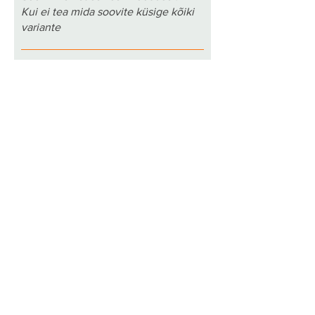
Kui ei tea mida soovite küsige kõiki
variante
Juhtmevabade
kaamerate/liikumisanduritega
100 % akutoitel kaamerate ja
liikumisanduritega
Videovalve+videoanalüütika
Minu valvet vajava objekti perimeetri
pikkus:
60 m
80 m
100 m
150 m
200 m
250 m
300 m
350 m
400 m
450 m
500 m
550 m
600 m
650 m
700 m
750 m