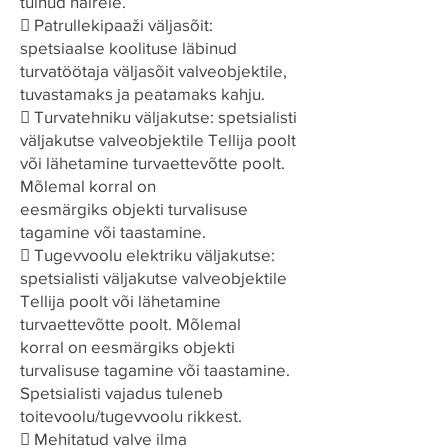
tulnud häirele.
 Patrullekipaaži väljasõit:
spetsiaalse koolituse läbinud
turvatöötaja väljasõit valveobjektile,
tuvastamaks ja peatamaks kahju.
 Turvatehniku väljakutse: spetsialisti
väljakutse valveobjektile Tellija poolt
või lähetamine turvaettevõtte poolt.
Mõlemal korral on
eesmärgiks objekti turvalisuse
tagamine või taastamine.
 Tugevvoolu elektriku väljakutse:
spetsialisti väljakutse valveobjektile
Tellija poolt või lähetamine
turvaettevõtte poolt. Mõlemal
korral on eesmärgiks objekti
turvalisuse tagamine või taastamine.
Spetsialisti vajadus tuleneb
toitevoolu/tugevvoolu rikkest.
 Mehitatud valve ilma