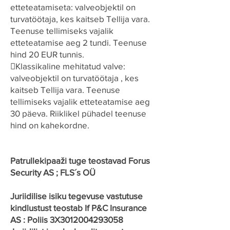
etteteatamiseta: valveobjektil on
turvatöötaja, kes kaitseb Tellija vara.
Teenuse tellimiseks vajalik
etteteatamise aeg 2 tundi. Teenuse
hind 20 EUR tunnis.
Klassikaline mehitatud valve:
valveobjektil on turvatöötaja , kes
kaitseb Tellija vara. Teenuse
tellimiseks vajalik etteteatamise aeg
30 päeva. Riiklikel pühadel teenuse
hind on kahekordne.
Patrullekipaaži tuge teostavad Forus
Security AS ; FLS´s OÜ
Juriidilise isiku tegevuse vastutuse
kindlustust teostab If P&C Insurance
AS : Poliis 3X3012004293058