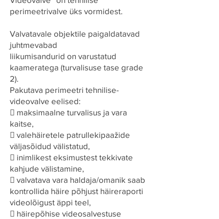
perimeetrivalve üks vormidest.
Valvatavale objektile paigaldatavad
juhtmevabad
liikumisandurid on varustatud
kaameratega (turvalisuse tase grade
2).
Pakutava perimeetri tehnilise-
videovalve eelised:
 maksimaalne turvalisus ja vara
kaitse,
 valehäiretele patrullekipaažide
väljasõidud välistatud,
 inimlikest eksimustest tekkivate
kahjude välistamine,
 valvatava vara haldaja/omanik saab
kontrollida häire põhjust häireraporti
videolõigust äppi teel,
 häirepõhise videosalvestuse