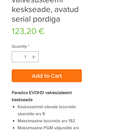
keskseade, avatud
serial pordiga
Price
123,20 €
Quantity
*
Add to Cart
Paradox EVOHD valvesüsteemi
keskseade
Keskseadmel olevate tsoonide
sisendite arv 8
Maksimaalne tsoonide arv 192
Maksimaalne PGM väljundite arv