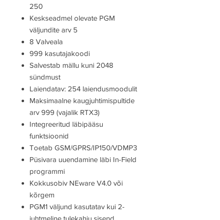
250
Keskseadmel olevate PGM
väljundite arv 5
8 Valveala
999 kasutajakoodi
Salvestab mällu kuni 2048
sündmust
Laiendatav: 254 laiendusmoodulit
Maksimaalne kaugjuhtimispultide
arv 999 (vajalik RTX3)
Integreeritud läbipääsu
funktsioonid
Toetab GSM/GPRS/IP150/VDMP3
Püsivara uuendamine läbi In-Field
programmi
Kokkusobiv NEware V4.0 või
kõrgem
PGM1 väljund kasutatav kui 2-
juhtmeline tulekahju sisend