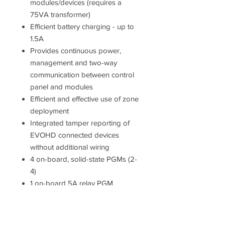
modules/devices (requires a
75VA transformer)
Efficient battery charging - up to
1.5A
Provides continuous power,
management and two-way
communication between control
panel and modules
Efficient and effective use of zone
deployment
Integrated tamper reporting of
EVOHD connected devices
without additional wiring
4 on-board, solid-state PGMs (2-
4)
1 on-board 5A relay PGM
PGM1 may be used as a 2-wire
smoke input